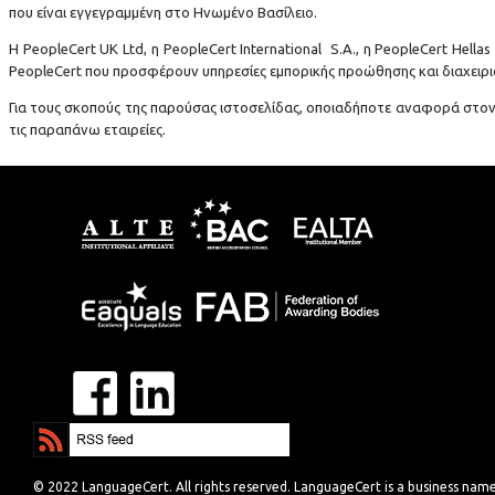
που είναι εγγεγραμμένη στο Ηνωμένο Βασίλειο.
Η PeopleCert UK Ltd, η PeopleCert International S.A., η PeopleCert Hellas
PeopleCert που προσφέρουν υπηρεσίες εμπορικής προώθησης και διαχειριστ
Για τους σκοπούς της παρούσας ιστοσελίδας, οποιαδήποτε αναφορά στον 
τις παραπάνω εταιρείες.
© 2022 LanguageCert. All rights reserved. LanguageCert is a business nam