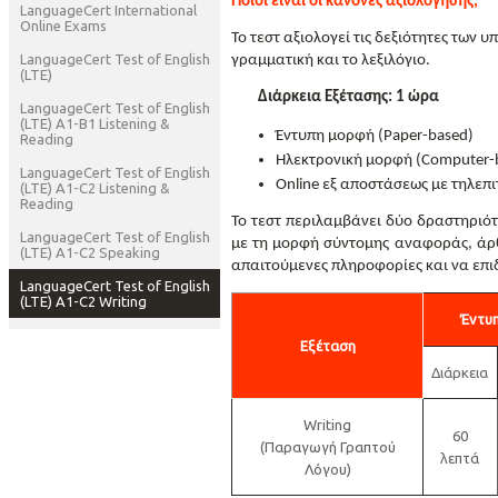
Ποιοι είναι οι κανόνες αξιολόγησης;
LanguageCert International
Online Exams
Το τεστ αξιολογεί τις δεξιότητες των
LanguageCert Test of English
γραμματική και το λεξιλόγιο.
(LTE)
Διάρκεια
Εξέτασης
: 1
ώρα
LanguageCert Test of English
(LTE) A1-B1 Listening &
Έντυπη μορφή (
Paper-based)
Reading
Ηλεκτρονική μορφή
(Computer-
LanguageCert Test of English
Online
εξ αποστάσεως με τηλεπ
(LTE) A1-C2 Listening &
Reading
Το τεστ περιλαμβάνει δύο δραστηριότ
LanguageCert Test of English
με τη μορφή σύντομης αναφοράς, άρθρ
(LTE) A1-C2 Speaking
απαιτούμενες πληροφορίες και να επιδ
LanguageCert Test of English
(LTE) A1-C2 Writing
Έντυπ
Εξέταση
Διάρκεια
Writing
60
(Παραγωγή Γραπτού
λεπτά
Λόγου)