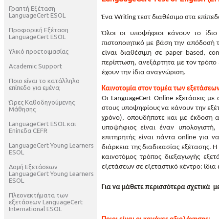
Γραπτή Εξέταση
LanguageCert ESOL
Ένα
Writing
τεστ διαθέσιμο στα επίπεδ
Προφορική Εξέταση
Όλοι οι υποψήφιοι κάνουν το ίδιο
LanguageCert ESOL
πιστοποιητικό με βάση την απόδοσή 
Υλικό προετοιμασίας
είναι διαθέσιμη σε
paper
based
,
co
περίπτωση, ανεξάρτητα με τον τρόπο ε
Academic Support
έχουν την ίδια αναγνώριση.
Ποιο είναι το κατάλληλο
επίπεδο για εμένα;
Καινοτομία στον τομέα των εξετάσεω
Οι
LanguageCert
Online
εξετάσεις με 
Ώρες Καθοδηγούμενης
στους υποψηφίους να κάνουν την εξέτ
Μάθησης
χρόνο), οπουδήποτε και με έκδοση α
LanguageCert ESOL και
υποψήφιος είναι έναν υπολογιστή
Επίπεδα CEFR
επιτηρητής είναι πάντα
online
για να
LanguageCert Young Learners
διάρκεια της διαδικασίας εξέτασης. Η
ESOL
καινοτόμος τρόπος διεξαγωγής εξετ
Δομή Εξετάσεων
εξετάσεων σε εξεταστικό κέντρο: ίδια 
LanguageCert Young Learners
ESOL
Για να μάθετε περισσότερα σχετικά
με
Πλεονεκτήματα των
εξετάσεων LanguageCert
International ESOL