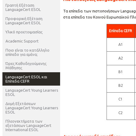
Γραπτή Εξέταση
LanguageCert ESOL
Τα επίπεδα των πιστοποιήσεων LanguageCe
στα επίπεδα του Κοινού Ευρωπαϊκού Πλα
Προφορική Εξέταση
LanguageCert ESOL
Επίπεδα CEFR
Υλικό προετοιμασίας
Academic Support
A1
Ποιο είναι το κατάλληλο
επίπεδο για εμένα;
A2
Ώρες Καθοδηγούμενης
Μάθησης
B1
LanguageCert ESOL και
Επίπεδα CEFR
B2
LanguageCert Young Learners
ESOL
C1
Δομή Εξετάσεων
LanguageCert Young Learners
ESOL
C2
Πλεονεκτήματα των
εξετάσεων LanguageCert
International ESOL