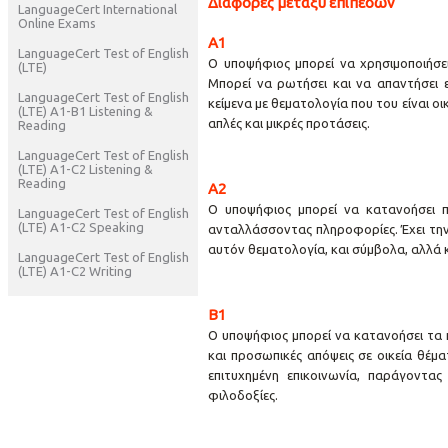
Διαφορές μεταξύ επιπέδων
LanguageCert International
Online Exams
A1
LanguageCert Test of English
Ο υποψήφιος μπορεί να χρησιμοποιήσει
(LTE)
Μπορεί να ρωτήσει και να απαντήσει 
LanguageCert Test of English
κείμενα με θεματολογία που του είναι οι
(LTE) A1-B1 Listening &
απλές και μικρές προτάσεις.
Reading
LanguageCert Test of English
(LTE) A1-C2 Listening &
Reading
A2
Ο υποψήφιος μπορεί να κατανοήσει πρ
LanguageCert Test of English
(LTE) A1-C2 Speaking
ανταλλάσσοντας πληροφορίες. Έχει την 
αυτόν θεματολογία, και σύμβολα, αλλά κ
LanguageCert Test of English
(LTE) A1-C2 Writing
B1
Ο υποψήφιος μπορεί να κατανοήσει τα 
και προσωπικές απόψεις σε οικεία θέμα
επιτυχημένη επικοινωνία, παράγοντας
φιλοδοξίες.