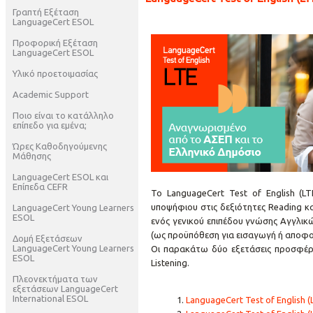
Γραπτή Εξέταση
LanguageCert ESOL
Προφορική Εξέταση
LanguageCert ESOL
Υλικό προετοιμασίας
Academic Support
Ποιο είναι το κατάλληλο
επίπεδο για εμένα;
Ώρες Καθοδηγούμενης
Μάθησης
LanguageCert ESOL και
Επίπεδα CEFR
Το LanguageCert Test of English (L
υποψήφιου στις δεξιότητες Reading κα
LanguageCert Young Learners
ESOL
ενός γενικού επιπέδου γνώσης Αγγλικώ
(ως προϋπόθεση για εισαγωγή ή αποφοί
Δομή Εξετάσεων
LanguageCert Young Learners
Οι παρακάτω δύο εξετάσεις προσφέρο
ESOL
Listening.
Πλεονεκτήματα των
εξετάσεων LanguageCert
International ESOL
LanguageCert Test of English (