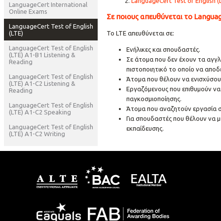
LanguageCert Test of English (
LanguageCert International
Online Exams
Σε ποιους απευθύνεται το Languag
LanguageCert Test of English
(LTE)
Το LTE απευθύνεται σε:
LanguageCert Test of English
Ενήλικες και σπουδαστές.
(LTE) A1-B1 Listening &
Σε άτομα που δεν έχουν τα αγγ
Reading
πιστοποιητικό το οποίο να αποδ
LanguageCert Test of English
Άτομα που θέλουν να ενισχύσουν
(LTE) A1-C2 Listening &
Εργαζόμενους που επιθυμούν να
Reading
παγκοσμιοποίησης.
LanguageCert Test of English
Άτομα που αναζητούν εργασία σ
(LTE) A1-C2 Speaking
Για σπουδαστές που θέλουν να 
LanguageCert Test of English
εκπαίδευσης.
(LTE) A1-C2 Writing