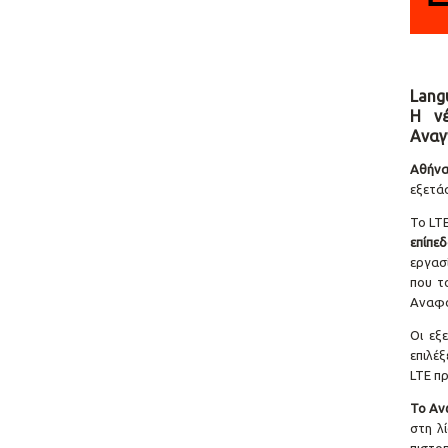
Langu
Η νέ
Αναγ
Αθήνα
εξετά
Το LTE
επίπε
εργασ
που τ
Αναφο
Οι εξ
επιλέξ
LTE π
Το Αν
στη λ