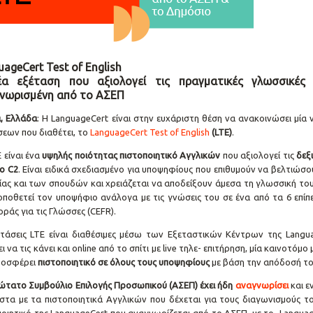
ageCert Test of English
α εξέταση που αξιολογεί τις πραγματικές γλωσσικές
νωρισμένη από το ΑΣΕΠ
, Ελλάδα
: Η LanguageCert είναι στην ευχάριστη θέση να ανακοινώσει μία
σεων που διαθέτει, το
LanguageCert Test of English
(LTE)
.
 είναι ένα
υψηλής ποιότητας πιστοποιητικό Αγγλικών
που αξιολογεί τις
δεξ
δο C2
. Είναι ειδικά σχεδιασμένο για υποψηφίους που επιθυμούν να βελτιώσο
ίας και των σπουδών και χρειάζεται να αποδείξουν άμεσα τη γλωσσική τους
οποθετεί τον υποψήφιο ανάλογα με τις γνώσεις του σε ένα από τα 6 επί
ράς για τις Γλώσσες (CEFR).
ετάσεις LTE είναι διαθέσιμες μέσω των Εξεταστικών Κέντρων της Langu
ει να τις κάνει και online από το σπίτι με live τηλε- επιτήρηση, μία καινοτ
ροσφέρει
πιστοποιητικό σε όλους τους υποψηφίους
με βάση την απόδοσή το
ώτατο Συμβούλιο Επιλογής Προσωπικού (ΑΣΕΠ) έχει ήδη
αναγνωρίσει
και ε
ίστα με τα πιστοποιητικά Αγγλικών που δέχεται για τους διαγωνισμούς το