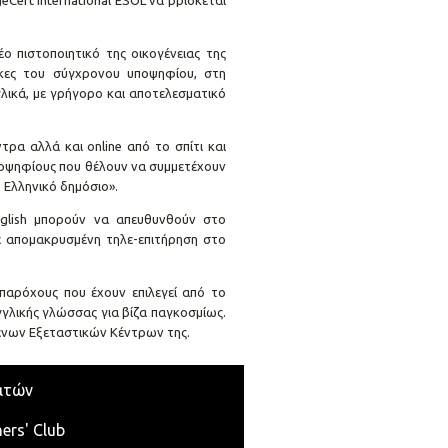
Cert International ESOL να βρίσκεται
 πιστοποιητικό της οικογένειας της
γκες του σύγχρονου υποψηφίου, στη
λικά, με γρήγορο και αποτελεσματικό
τρα αλλά και online από το σπίτι και
 υποψηφίους που θέλουν να συμμετέχουν
 Ελληνικό δημόσιο».
nglish μπορούν να απευθυνθούν στο
ε απομακρυσμένη τηλε-επιτήρηση στο
 παρόχους που έχουν επιλεγεί από το
γλικής γλώσσας για βίζα παγκοσμίως.
μένων Εξεταστικών Κέντρων της.
ατών
ers' Club