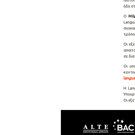
πιστο
ήδη στ
Ο
Μάρ
Langu
συγκε
τρόπο
Οι εξε
απαιτο
σε δι
Οι υπ
κοντι
langua
Η Lan
Υπουρ
Οι εξ