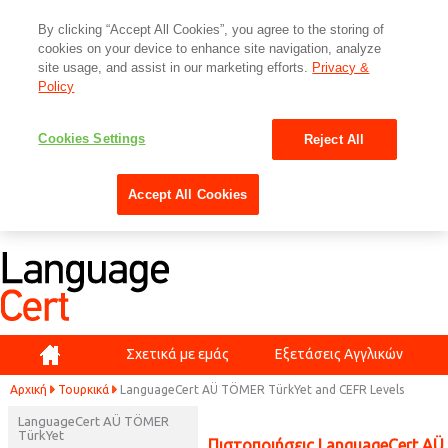
By clicking “Accept All Cookies”, you agree to the storing of
cookies on your device to enhance site navigation, analyze
site usage, and assist in our marketing efforts.
Privacy &
Policy
Cookies Settings
Reject All
Accept All Cookies
Αρχική
Σχετικά με εμάς
Εξετάσεις Αγγλικών
Αρχική
Τουρκικά
LanguageCert AÜ TÖMER TürkYet and CEFR Levels
LanguageCert AÜ TÖMER
TürkYet
Πιστοποιήσεις LanguageCert AÜ