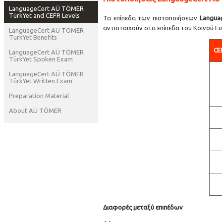
LanguageCert AÜ TÖMER
TürkYet and CEFR Levels
Τα επίπεδα των πιστοποιήσεων
Languag
αντιστοιχούν στα επίπεδα του Κοινού Ε
LanguageCert AÜ TÖMER
TürkYet Benefits
CE
LanguageCert AÜ TÖMER
TürkYet Spoken Exam
LanguageCert AÜ TÖMER
TürkYet Written Exam
Preparation Material
About AÜ TÖMER
Διαφορές μεταξύ επιπέδων